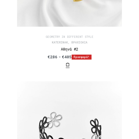
GEOMETRY IN DIFFERENT STYLE
KATERINAK
,
ΒΡΑΧΙΌΛΙΑ
Αθηνά #2
€
286
€
405
Προσφορά!