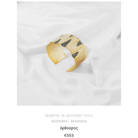
GEOMETRY IN DIFFERENT STYLE
KATERINAK
,
ΒΡΑΧΙΌΛΙΑ
Αρθούρος
€
353