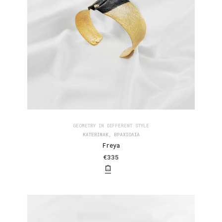
GEOMETRY IN DIFFERENT STYLE
KATERINAK
,
ΒΡΑΧΙΌΛΙΑ
Freya
€
335