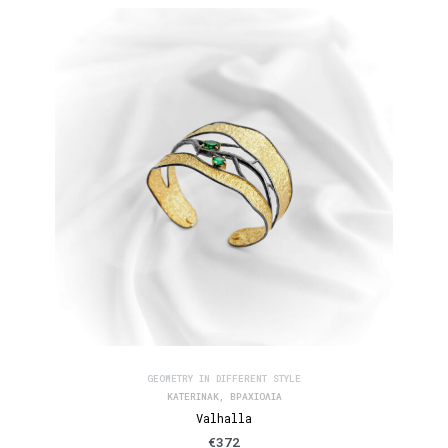
GEOMETRY IN DIFFERENT STYLE
KATERINAK
,
ΒΡΑΧΙΌΛΙΑ
Valhalla
€
372