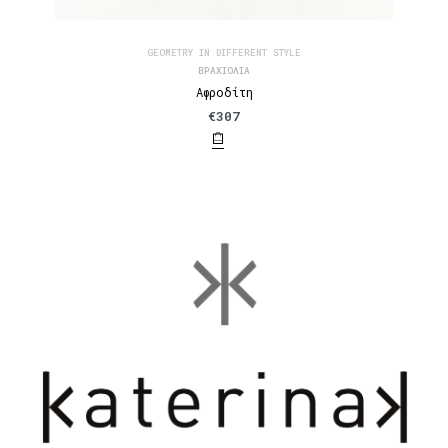
GEOMETRY IN DIFFERENT STYLE
ΒΡΑΧΙΌΛΙΑ
Αφροδίτη
€
307