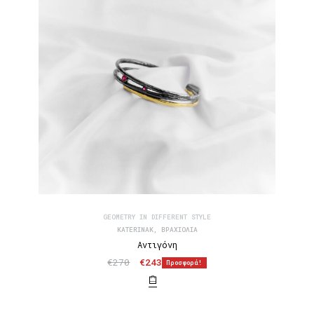
GEOMETRY IN DIFFERENT STYLE
KATERINAK
,
ΒΡΑΧΙΌΛΙΑ
Αντιγόνη
€
270
€
243
Προσφορά!