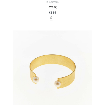
ΒΡΑΧΙΌΛΙΑ
Άτλας
€
335