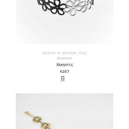
GEOMETRY IN DIFFERENT STYLE
ΒΡΑΧΙΌΛΙΑ
Άλκηστις
€
257