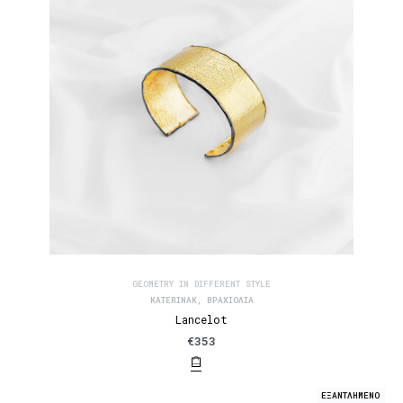
GEOMETRY IN DIFFERENT STYLE
KATERINAK
,
ΒΡΑΧΙΌΛΙΑ
Lancelot
€
353
ΕΞΑΝΤΛΗΜΕΝΟ