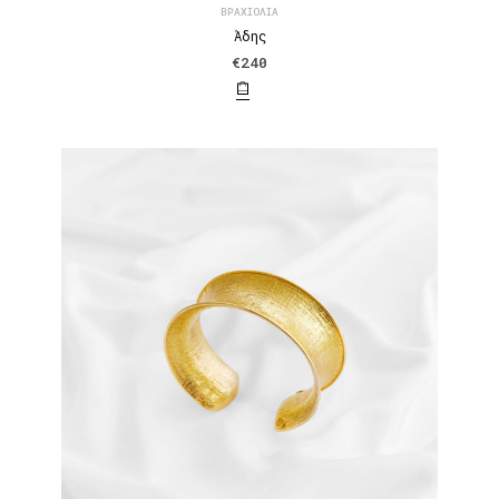
ΒΡΑΧΙΌΛΙΑ
Άδης
€
240