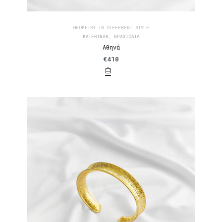
GEOMETRY IN DIFFERENT STYLE
KATERINAK
,
ΒΡΑΧΙΌΛΙΑ
Αθηνά
€
410