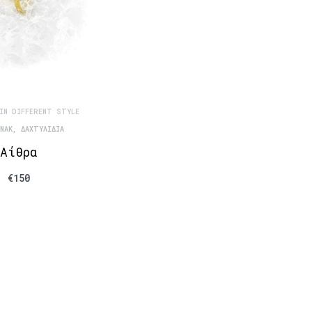
IN DIFFERENT STYLE
NAK
,
ΔΑΧΤΥΛΊΔΙΑ
Αίθρα
€
150