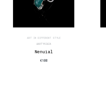
ART IN DIFFERENT STYLE
ΔΑΧΤΥΛΊΔΙΑ
Nenuial
€
108