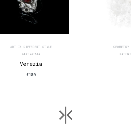
ART IN DIFFERENT STYLE
GEOMETRY 
ΔΑΧΤΥΛΊΔΙΑ
KATERI
Venezia
€
180