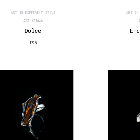
ART IN DIFFERENT STYLE
ART IN
ΔΑΧΤΥΛΊΔΙΑ
Dolce
Enc
€
95