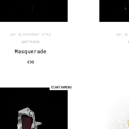
ART IN DIFFERENT STYLE
ART IN
ΔΑΧΤΥΛΊΔΙΑ
Masquerade
€
90
ΕΞΑΝΤΛΗΜΕΝΟ