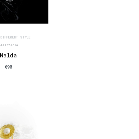
 DIFFERENT STYLE
ΔΑΧΤΥΛΊΔΙΑ
Nalda
€
90