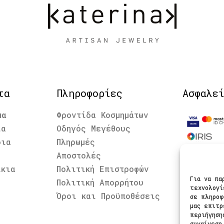
τα
Πληροφορίες
Ασφαλε
μα
Φροντίδα Κοσμημάτων
ια
Οδηγός Μεγέθους
δια
Πληρωμές
Αποστολές
Ακολου
ίκια
Πολιτική Επιστροφών
Για να πα
Πολιτική Απορρήτου
τεχνολογί
Όροι και Προϋποθέσεις
σε πληροφ
μας επιτρ
περιήγηση
συναίνεση