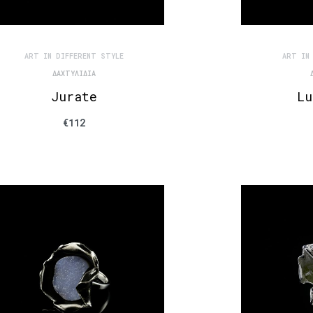
ART IN DIFFERENT STYLE
ART IN
ΔΑΧΤΥΛΊΔΙΑ
Jurate
Lu
€
112