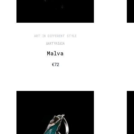
ART IN DIFFERENT STYLE
ΔΑΧΤΥΛΊΔΙΑ
Malva
€
72