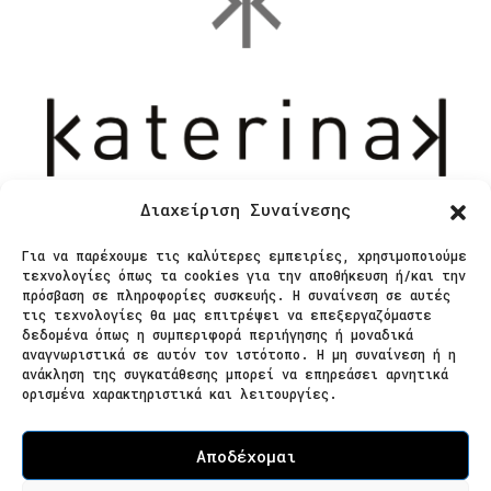
Διαχείριση Συναίνεσης
Για να παρέχουμε τις καλύτερες εμπειρίες, χρησιμοποιούμε
τεχνολογίες όπως τα cookies για την αποθήκευση ή/και την
Επικοινωνία
πρόσβαση σε πληροφορίες συσκευής. Η συναίνεση σε αυτές
τις τεχνολογίες θα μας επιτρέψει να επεξεργαζόμαστε
δεδομένα όπως η συμπεριφορά περιήγησης ή μοναδικά
Ζαΐμη 28
αναγνωριστικά σε αυτόν τον ιστότοπο. Η μη συναίνεση ή η
ανάκληση της συγκατάθεσης μπορεί να επηρεάσει αρνητικά
566 25 Θεσσαλονίκη
ορισμένα χαρακτηριστικά και λειτουργίες.
Ελλάδα
Επισκεψιμότητα κατόπιν ραντεβού
Αποδέχομαι