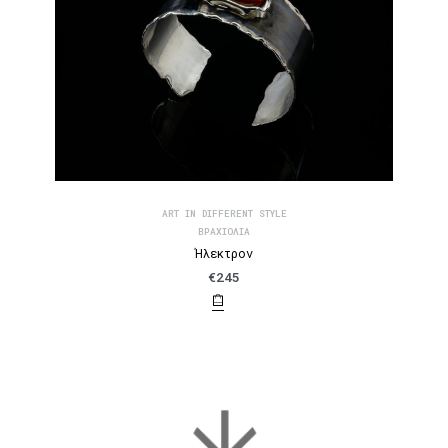
ART IN DIFFERENT STYLE
ΒΡΑΧΙΌΛΙΑ
Ήλεκτρον
€
245