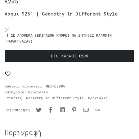
€
235
Ασήμι 925° | Geometry In Different Style
1 ΣΕ ΑΠΌΘΕΜΑ (ΕΠΙΠΛΈΟΝ ΜΠΟΡΕΊ ΝΑ ΖΗΤΗΘΕΊ ΚΑΤΌΠΙΝ
ΠΑΡΑΓΓΕΛΊΑΣ)
ΣΤΟ ΚΑΛΆΘΙ
€
235
Κωδικός προϊόντος:
GEO-B0005
Κατηγορία:
Βραχιόλια
Ετικέτες:
Geometry In Different Style
,
Βραχιόλια
Κοινοποίηση
Περιγραφή