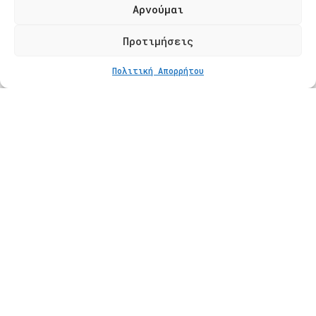
Τ. 2310 621826
Αρνούμαι
Φόρμα Επικοινωνίας
Προτιμήσεις
ΣΤΟ ΚΑΛΆΘΙ
€
235
Πολιτική Απορρήτου
Προϊόντα
Κατάστημα
Βραχιόλια
Δαχτυλίδια
Κολιέ
Σκουλαρίκια
Πληροφορίες
Φροντίδα Κοσμημάτων
Οδηγός Μεγέθους
Πληρωμές
Αποστολές
Πολιτική Επιστροφών