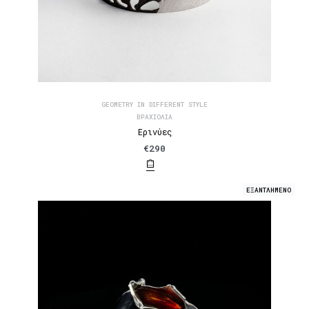
GEOMETRY IN DIFFERENT STYLE
ΒΡΑΧΙΌΛΙΑ
Ερινύες
€
290
ΕΞΑΝΤΛΗΜΕΝΟ