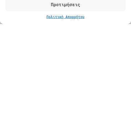
Φόρμα Επικοινωνίας
Προτιμήσεις
Πολιτική Απορρήτου
Προϊόντα
Κατάστημα
Βραχιόλια
Δαχτυλίδια
Κολιέ
Σκουλαρίκια
Πληροφορίες
Φροντίδα Κοσμημάτων
Οδηγός Μεγέθους
Πληρωμές
Αποστολές
Πολιτική Επιστροφών
Πολιτική Απορρήτου