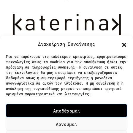
Διαχείριση Συναίνεσης
Για να παρέχουμε τις καλύτερες εμπειρίες, χρησιμοποιούμε
Επικοινωνία
τεχνολογίες όπως τα cookies για την αποθήκευση ή/και την
πρόσβαση σε πληροφορίες συσκευής. Η συναίνεση σε αυτές
τις τεχνολογίες θα μας επιτρέψει να επεξεργαζόμαστε
δεδομένα όπως η συμπεριφορά περιήγησης ή μοναδικά
Ζαΐμη 28
αναγνωριστικά σε αυτόν τον ιστότοπο. Η μη συναίνεση ή η
ανάκληση της συγκατάθεσης μπορεί να επηρεάσει αρνητικά
566 25 Θεσσαλονίκη
ορισμένα χαρακτηριστικά και λειτουργίες.
Ελλάδα
Επισκεψιμότητα κατόπιν ραντεβού
Αποδέχομαι
Τ. 2310 621826
Αρνούμαι