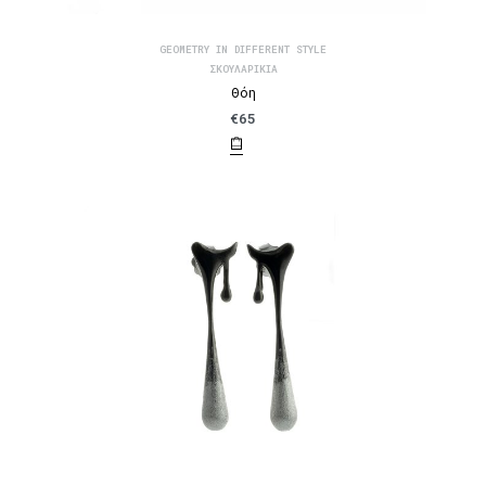
GEOMETRY IN DIFFERENT STYLE
ΣΚΟΥΛΑΡΊΚΙΑ
Θόη
€
65