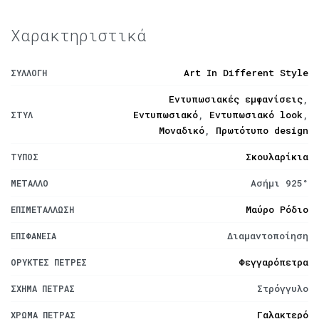
Χαρακτηριστικά
Art In Different Style
ΣΥΛΛΟΓΉ
Εντυπωσιακές εμφανίσεις
,
Εντυπωσιακό
,
Εντυπωσιακό look
,
ΣΤΥΛ
Μοναδικό
,
Πρωτότυπο design
Σκουλαρίκια
ΤΎΠΟΣ
Ασήμι 925°
ΜΈΤΑΛΛΟ
Μαύρο Ρόδιο
ΕΠΙΜΕΤΆΛΛΩΣΗ
Διαμαντοποίηση
ΕΠΙΦΆΝΕΙΑ
Φεγγαρόπετρα
ΟΡΥΚΤΈΣ ΠΈΤΡΕΣ
Στρόγγυλο
ΣΧΉΜΑ ΠΈΤΡΑΣ
Γαλακτερό
ΧΡΏΜΑ ΠΈΤΡΑΣ