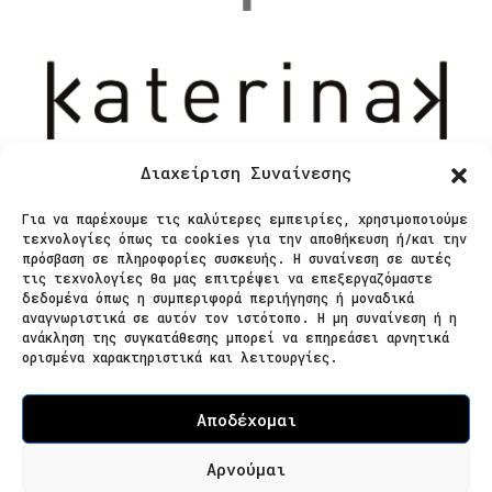
Διαχείριση Συναίνεσης
Για να παρέχουμε τις καλύτερες εμπειρίες, χρησιμοποιούμε
τεχνολογίες όπως τα cookies για την αποθήκευση ή/και την
Επικοινωνία
πρόσβαση σε πληροφορίες συσκευής. Η συναίνεση σε αυτές
τις τεχνολογίες θα μας επιτρέψει να επεξεργαζόμαστε
δεδομένα όπως η συμπεριφορά περιήγησης ή μοναδικά
Ζαΐμη 28
αναγνωριστικά σε αυτόν τον ιστότοπο. Η μη συναίνεση ή η
ανάκληση της συγκατάθεσης μπορεί να επηρεάσει αρνητικά
566 25 Θεσσαλονίκη
ορισμένα χαρακτηριστικά και λειτουργίες.
Ελλάδα
Επισκεψιμότητα κατόπιν ραντεβού
Αποδέχομαι
Τ. 2310 621826
Αρνούμαι