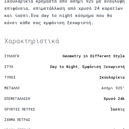
Σκουλαρίκια κρεμαστά από ασήμι 925 με ανάγλυφη
επιφάνεια, επιμετάλλωση από χρυσό 24 καρατίων
και ίασπι.Ένα day to night κόσμημα που θα
κάνει κάθε σας εμφάνιση ξεχωριστή.
Χαρακτηριστικά
Geometry in Different Style
ΣΥΛΛΟΓΉ
Day to Night
,
Εμφάνιση Ξεχωριστή
ΣΤΥΛ
Σκουλαρίκια
ΤΎΠΟΣ
Ασήμι 925°
ΜΈΤΑΛΛΟ
Χρυσό 24k
ΕΠΙΜΕΤΆΛΛΩΣΗ
Ίασπις
ΟΡΥΚΤΈΣ ΠΈΤΡΕΣ
ΣΧΉΜΑ ΠΈΤΡΑΣ