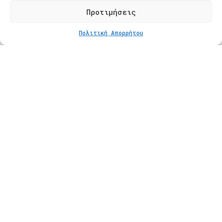
Φόρμα Επικοινωνίας
Προτιμήσεις
ΣΤΟ ΚΑΛΆΘΙ
€
80
Πολιτική Απορρήτου
Προϊόντα
Κατάστημα
Βραχιόλια
Δαχτυλίδια
Κολιέ
Σκουλαρίκια
Πληροφορίες
Φροντίδα Κοσμημάτων
Οδηγός Μεγέθους
Πληρωμές
Αποστολές
Πολιτική Επιστροφών
Πολιτική Απορρήτου