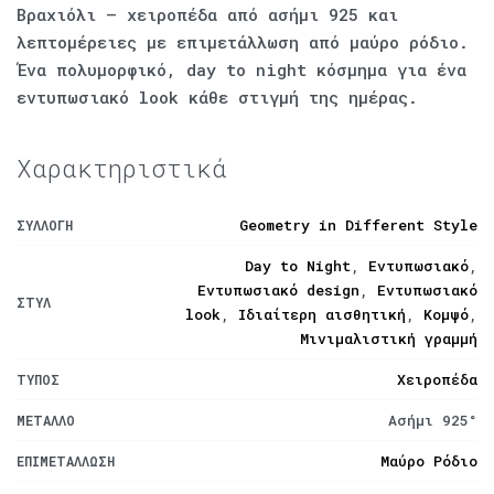
Βραχιόλι – χειροπέδα από ασήμι 925 και
λεπτομέρειες με επιμετάλλωση από μαύρο ρόδιο.
Ένα πολυμορφικό, day to night κόσμημα για ένα
εντυπωσιακό look κάθε στιγμή της ημέρας.
Χαρακτηριστικά
Geometry in Different Style
ΣΥΛΛΟΓΉ
Day to Night
,
Εντυπωσιακό
,
Εντυπωσιακό design
,
Εντυπωσιακό
ΣΤΥΛ
look
,
Ιδιαίτερη αισθητική
,
Κομψό
,
Μινιμαλιστική γραμμή
Χειροπέδα
ΤΎΠΟΣ
Ασήμι 925°
ΜΈΤΑΛΛΟ
Μαύρο Ρόδιο
ΕΠΙΜΕΤΆΛΛΩΣΗ