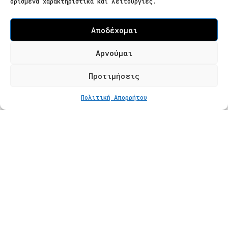
ορισμένα χαρακτηριστικά και λειτουργίες.
Ελλάδα
Επισκεψιμότητα κατόπιν ραντεβού
Αποδέχομαι
Τ. 2310 621826
Αρνούμαι
Φόρμα Επικοινωνίας
Προτιμήσεις
ΣΤΟ ΚΑΛΆΘΙ
€
407
Πολιτική Απορρήτου
Προϊόντα
Κατάστημα
Βραχιόλια
Δαχτυλίδια
Κολιέ
Σκουλαρίκια
Πληροφορίες
Φροντίδα Κοσμημάτων