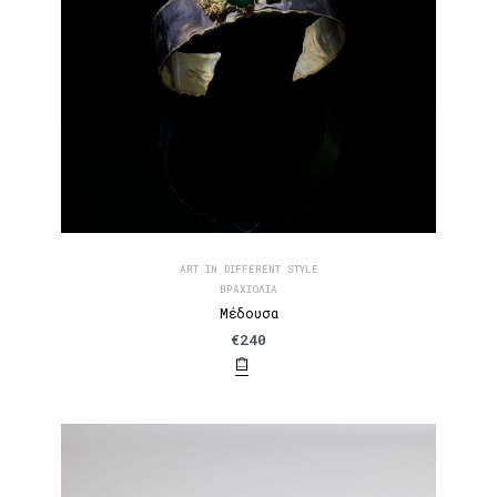
ART IN DIFFERENT STYLE
ΒΡΑΧΙΌΛΙΑ
Μέδουσα
€
240