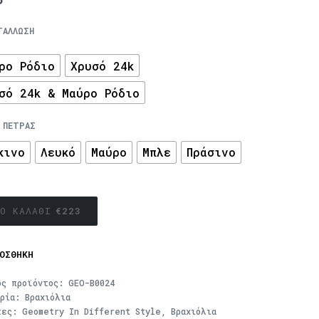
ΤΆΛΛΩΣΗ
ρο Ρόδιο
Χρυσό 24k
σό 24k & Μαύρο Ρόδιο
 ΠΈΤΡΑΣ
κινο
Λευκό
Μαύρο
Μπλε
Πράσινο
Ο ΚΑΛΆΘΙ
€
223
ΟΣΘΉΚΗ
ός προϊόντος:
GEO-B0024
ορία:
Βραχιόλια
τες:
Geometry In Different Style
,
Βραχιόλια