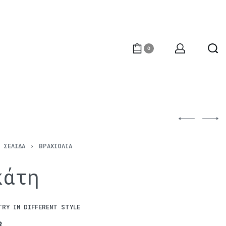
0
Ή ΣΕΛΊΔΑ
›
ΒΡΑΧΙΌΛΙΑ
κάτη
TRY IN DIFFERENT STYLE
€
250
€
220
3