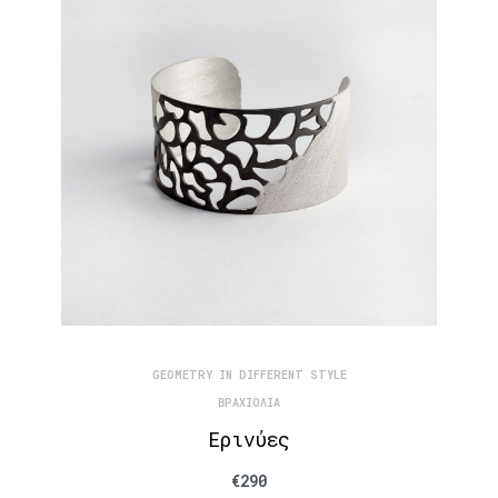
GEOMETRY IN DIFFERENT STYLE
ΒΡΑΧΙΌΛΙΑ
Ερινύες
€
290