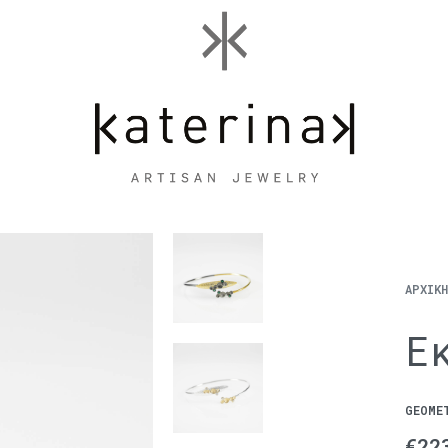
ΑΡΧΙΚ
Ε
GEOME
€
22