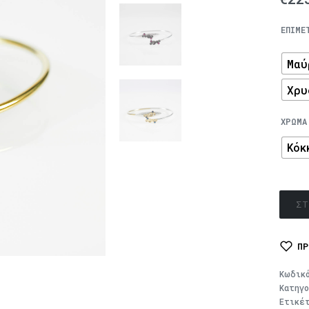
ΕΠΙΜΕ
Μαύ
Χρυ
ΧΡΏΜΑ
Κόκ
ΣΤ
ΠΡ
Κωδικ
Κατηγ
Ετικέ