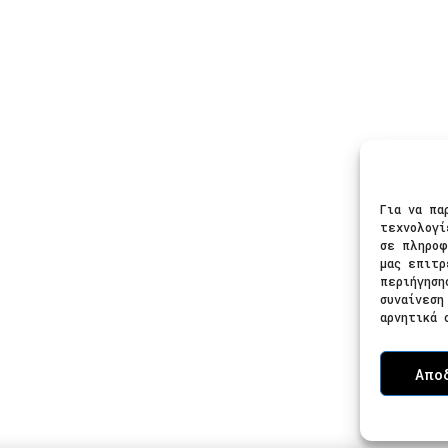
τα
Πληροφορίες
Ασφαλε
μα
Φροντίδα Κοσμημάτων
ια
Οδηγός Μεγέθους
δια
Πληρωμές
Αποστολές
Ακολου
ίκια
Πολιτική Επιστροφών
Για να πα
Πολιτική Απορρήτου
τεχνολογί
Όροι και Προϋποθέσεις
σε πληροφ
μας επιτρ
περιήγηση
συναίνεση
αρνητικά 
Απο
© 2025 Κατερίνα Κλωναρίδου | Supported by
netExelixis