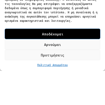
τις τεχνολογίες θα μας επιτρέψει να επεξεργαζόμαστε
δεδομένα όπως η συμπεριφορά περιήγησης ή μοναδικά
Ζαΐμη 28
αναγνωριστικά σε αυτόν τον ιστότοπο. Η μη συναίνεση ή η
ανάκληση της συγκατάθεσης μπορεί να επηρεάσει αρνητικά
566 25 Θεσσαλονίκη
ορισμένα χαρακτηριστικά και λειτουργίες.
Ελλάδα
Επισκεψιμότητα κατόπιν ραντεβού
Αποδέχομαι
Τ. 2310 621826
Αρνούμαι
Φόρμα Επικοινωνίας
Προτιμήσεις
ΕΠΙΠΛΕΟΝ ΕΠΙΛΟΓΕΣ
Από
€
37
Πολιτική Απορρήτου
Προϊόντα
Κατάστημα
Βραχιόλια
Δαχτυλίδια
Κολιέ
Σκουλαρίκια