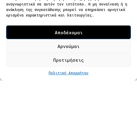
Ζαΐμη 28
αναγνωριστικά σε αυτόν τον ιστότοπο. Η μη συναίνεση ή η
ανάκληση της συγκατάθεσης μπορεί να επηρεάσει αρνητικά
566 25 Θεσσαλονίκη
ορισμένα χαρακτηριστικά και λειτουργίες.
Ελλάδα
Επισκεψιμότητα κατόπιν ραντεβού
Αποδέχομαι
Τ. 2310 621826
Αρνούμαι
Φόρμα Επικοινωνίας
Προτιμήσεις
ΕΠΙΠΛΕΟΝ ΕΠΙΛΟΓΕΣ
Από
€
208
Πολιτική Απορρήτου
Προϊόντα
Κατάστημα
Βραχιόλια
Δαχτυλίδια
Κολιέ
Σκουλαρίκια
Πληροφορίες