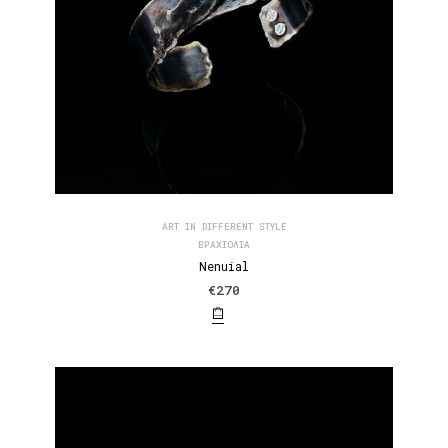
ART IN DIFFERENT STYLE
ΒΡΑΧΙΌΛΙΑ
Nenuial
€
270