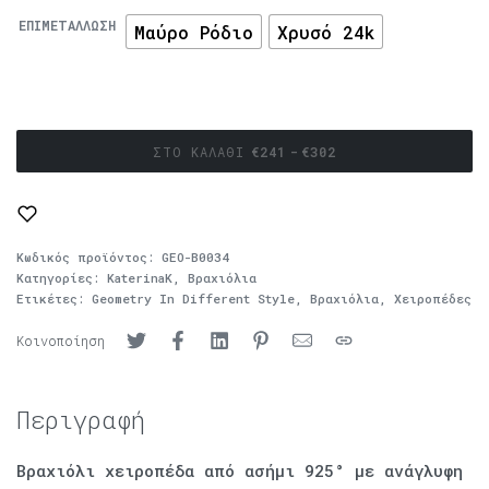
ΕΠΙΜΕΤΆΛΛΩΣΗ
Μαύρο Ρόδιο
Χρυσό 24k
ΣΤΟ ΚΑΛΆΘΙ
€
241
€
302
Κωδικός προϊόντος:
GEO-B0034
Κατηγορίες:
KaterinaK
,
Βραχιόλια
Ετικέτες:
Geometry In Different Style
,
Βραχιόλια
,
Χειροπέδες
Κοινοποίηση
Περιγραφή
Βραχιόλι χειροπέδα από ασήμι 925° με ανάγλυφη