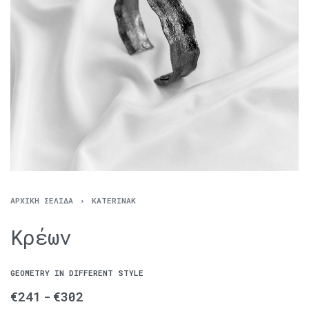
ΑΡΧΙΚΉ ΣΕΛΊΔΑ
›
KATERINAK
Κρέων
GEOMETRY IN DIFFERENT STYLE
€
241
€
302