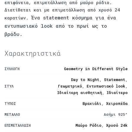
επιφάνεια, επιμετάλλωση από μαύρο ρόδιο.
Διατίθεται και με επιμετάλλωση από χρυσό 24
Ένα statement κόσμημα για ένα
καρατίων.
εντυπωσιακό look από το πρωί ως το
βράδυ.
Χαρακτηριστικά
Geometry in Different Style
ΣΥΛΛΟΓΉ
Day to Night
,
Statement
,
Γεωμετρικό
,
Εντυπωσιακό look
,
ΣΤΥΛ
Ιδιαίτερη αισθητική
,
Ιδιαίτερο
Βραχιόλι
,
Χειροπέδα
ΤΎΠΟΣ
Ασήμι 925°
ΜΈΤΑΛΛΟ
Μαύρο Ρόδιο
,
Χρυσό 24k
ΕΠΙΜΕΤΆΛΛΩΣΗ