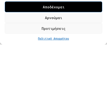
Επισκεψιμότητα κατόπιν ραντεβού
Αποδέχομαι
Τ. 2310 621826
Αρνούμαι
Φόρμα Επικοινωνίας
Προτιμήσεις
ΕΠΙΠΛΕΟΝ ΕΠΙΛΟΓΕΣ
Από
€
241
Πολιτική Απορρήτου
Προϊόντα
Κατάστημα
Βραχιόλια
Δαχτυλίδια
Κολιέ
Σκουλαρίκια
Πληροφορίες
Φροντίδα Κοσμημάτων
Οδηγός Μεγέθους