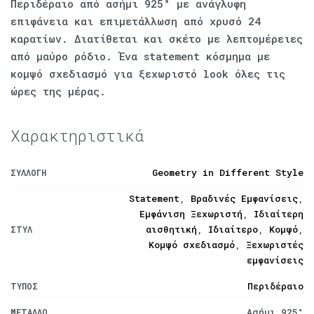
Περιδέραιο από ασήμι 925° με ανάγλυφη
επιφάνεια και επιμετάλλωση από χρυσό 24
καρατίων. Διατίθεται και σκέτο με λεπτομέρειες
από μαύρο ρόδιο. Ένα statement κόσμημα με
κομψό σχεδιασμό για ξεχωριστό look όλες τις
ώρες της μέρας.
Χαρακτηριστικά
Geometry in Different Style
ΣΥΛΛΟΓΉ
Statement
,
Βραδινές Εμφανίσεις
,
Εμφάνιση Ξεχωριστή
,
Ιδιαίτερη
αισθητική
,
Ιδιαίτερο
,
Κομψό
,
ΣΤΥΛ
Κομψό σχεδιασμό
,
Ξεχωριστές
εμφανίσεις
Περιδέραιο
ΤΎΠΟΣ
Ασήμι 925°
ΜΈΤΑΛΛΟ