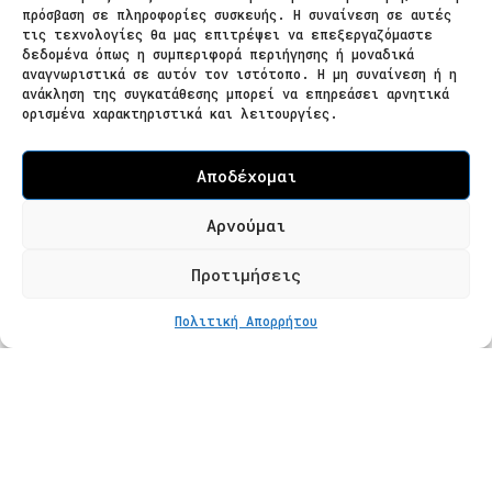
πρόσβαση σε πληροφορίες συσκευής. Η συναίνεση σε αυτές
τις τεχνολογίες θα μας επιτρέψει να επεξεργαζόμαστε
δεδομένα όπως η συμπεριφορά περιήγησης ή μοναδικά
Ζαΐμη 28
αναγνωριστικά σε αυτόν τον ιστότοπο. Η μη συναίνεση ή η
ανάκληση της συγκατάθεσης μπορεί να επηρεάσει αρνητικά
566 25 Θεσσαλονίκη
ορισμένα χαρακτηριστικά και λειτουργίες.
Ελλάδα
Επισκεψιμότητα κατόπιν ραντεβού
Αποδέχομαι
Τ. 2310 621826
Αρνούμαι
Φόρμα Επικοινωνίας
Προτιμήσεις
ΕΠΙΠΛΕΟΝ ΕΠΙΛΟΓΕΣ
Από
€
270
Πολιτική Απορρήτου
Προϊόντα
Κατάστημα
Βραχιόλια
Δαχτυλίδια
Κολιέ