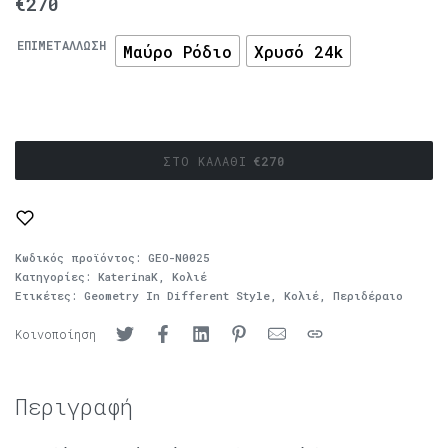
€
270
ΕΠΙΜΕΤΆΛΛΩΣΗ
Μαύρο Ρόδιο
Χρυσό 24k
ΣΤΟ ΚΑΛΆΘΙ
€
270
Κωδικός προϊόντος:
GEO-N0025
Κατηγορίες:
KaterinaK
,
Κολιέ
Ετικέτες:
Geometry In Different Style
,
Κολιέ
,
Περιδέραιο
Κοινοποίηση
Περιγραφή