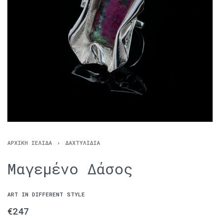
ΑΡΧΙΚΉ ΣΕΛΊΔΑ
›
ΔΑΧΤΥΛΊΔΙΑ
Μαγεμένο Δάσος
ART IN DIFFERENT STYLE
€
247