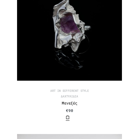
ART IN DIFFERENT STYLE
ΔΑΧΤΥΛΊΔΙΑ
Μενεξές
€
90