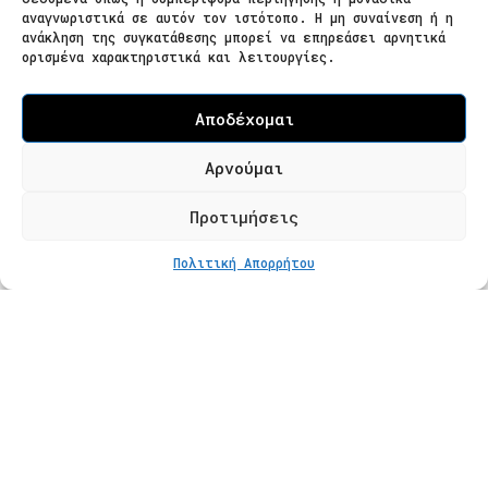
Ζαΐμη 28
αναγνωριστικά σε αυτόν τον ιστότοπο. Η μη συναίνεση ή η
ανάκληση της συγκατάθεσης μπορεί να επηρεάσει αρνητικά
566 25 Θεσσαλονίκη
ορισμένα χαρακτηριστικά και λειτουργίες.
Ελλάδα
Επισκεψιμότητα κατόπιν ραντεβού
Αποδέχομαι
Τ. 2310 621826
Αρνούμαι
Φόρμα Επικοινωνίας
Προτιμήσεις
ΣΤΟ ΚΑΛΆΘΙ
€
247
Πολιτική Απορρήτου
Προϊόντα
Κατάστημα
Βραχιόλια
Δαχτυλίδια
Κολιέ
Σκουλαρίκια