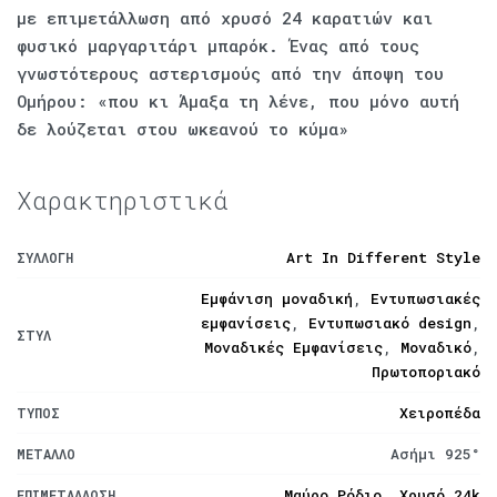
με επιμετάλλωση από χρυσό 24 καρατιών και
φυσικό μαργαριτάρι μπαρόκ. Ένας από τους
γνωστότερους αστερισμούς από την άποψη του
Ομήρου: «που κι Άμαξα τη λένε, που μόνο αυτή
δε λούζεται στου ωκεανού το κύμα»
Χαρακτηριστικά
Art In Different Style
ΣΥΛΛΟΓΉ
Εμφάνιση μοναδική
,
Εντυπωσιακές
εμφανίσεις
,
Εντυπωσιακό design
,
ΣΤΥΛ
Μοναδικές Εμφανίσεις
,
Μοναδικό
,
Πρωτοποριακό
Χειροπέδα
ΤΎΠΟΣ
Ασήμι 925°
ΜΈΤΑΛΛΟ
Μαύρο Ρόδιο
,
Χρυσό 24k
ΕΠΙΜΕΤΆΛΛΩΣΗ