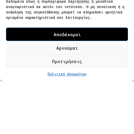
δεδομένα όπως η συμπεριφορά περιήγησης ή μοναδικά
Ζαΐμη 28
αναγνωριστικά σε αυτόν τον ιστότοπο. Η μη συναίνεση ή η
ανάκληση της συγκατάθεσης μπορεί να επηρεάσει αρνητικά
566 25 Θεσσαλονίκη
ορισμένα χαρακτηριστικά και λειτουργίες.
Ελλάδα
Επισκεψιμότητα κατόπιν ραντεβού
Αποδέχομαι
Τ. 2310 621826
Αρνούμαι
Φόρμα Επικοινωνίας
Προτιμήσεις
ΣΤΟ ΚΑΛΆΘΙ
€
450
Πολιτική Απορρήτου
Προϊόντα
Κατάστημα
Βραχιόλια
Δαχτυλίδια
Κολιέ
Σκουλαρίκια