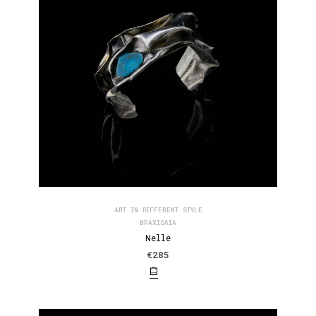
ART IN DIFFERENT STYLE
ΒΡΑΧΙΌΛΙΑ
Nelle
€
285