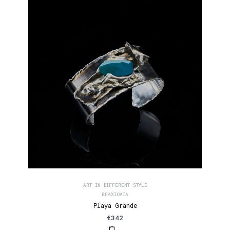
ART IN DIFFERENT STYLE
ΒΡΑΧΙΌΛΙΑ
Playa Grande
€
342