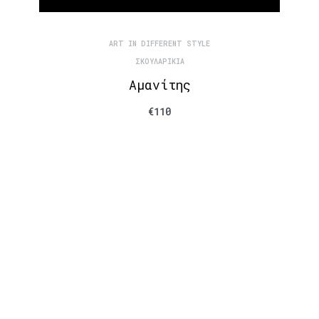
ART IN DIFFERENT STYLE
ΣΚΟΥΛΑΡΊΚΙΑ
Αμανίτης
€
110