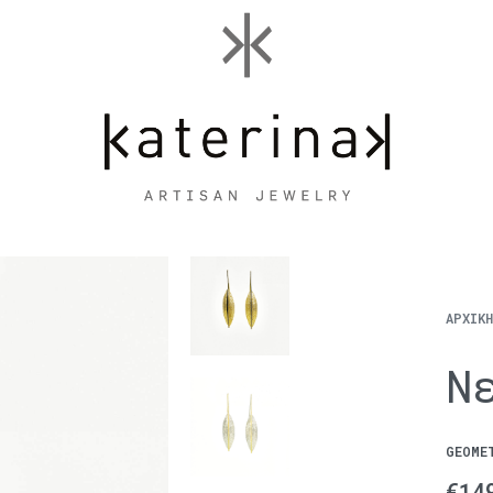
ΑΡΧΙΚ
Ν
GEOME
€
14