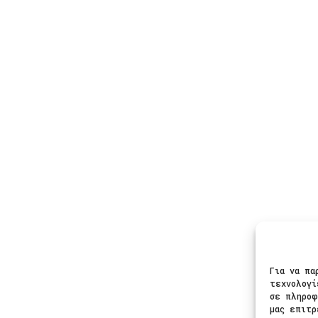
τα
Πληροφορίες
Ασφαλε
μα
Φροντίδα Κοσμημάτων
ια
Οδηγός Μεγέθους
δια
Πληρωμές
Αποστολές
Ακολου
ίκια
Πολιτική Επιστροφών
Για να πα
Πολιτική Απορρήτου
τεχνολογί
Όροι και Προϋποθέσεις
σε πληροφ
μας επιτρ