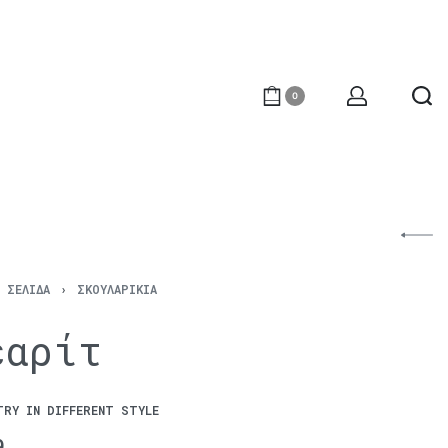
0
Ή ΣΕΛΊΔΑ
›
ΣΚΟΥΛΑΡΊΚΙΑ
εαρίτ
TRY IN DIFFERENT STYLE
€
100
9