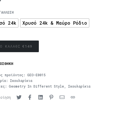
ΤΆΛΛΩΣΗ
σό 24k
Χρυσό 24k & Μαύρο Ρόδιο
Ο ΚΑΛΆΘΙ
€
149
ΟΣΘΉΚΗ
ός προϊόντος:
GEO-E0015
ορία:
Σκουλαρίκια
τες:
Geometry In Different Style
,
Σκουλαρίκια
ποίηση