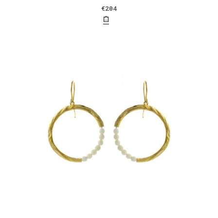
€
204