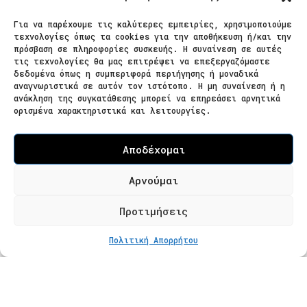
Για να παρέχουμε τις καλύτερες εμπειρίες, χρησιμοποιούμε
τεχνολογίες όπως τα cookies για την αποθήκευση ή/και την
Επικοινωνία
πρόσβαση σε πληροφορίες συσκευής. Η συναίνεση σε αυτές
τις τεχνολογίες θα μας επιτρέψει να επεξεργαζόμαστε
δεδομένα όπως η συμπεριφορά περιήγησης ή μοναδικά
Ζαΐμη 28
αναγνωριστικά σε αυτόν τον ιστότοπο. Η μη συναίνεση ή η
ανάκληση της συγκατάθεσης μπορεί να επηρεάσει αρνητικά
566 25 Θεσσαλονίκη
ορισμένα χαρακτηριστικά και λειτουργίες.
Ελλάδα
Επισκεψιμότητα κατόπιν ραντεβού
Αποδέχομαι
Τ. 2310 621826
Αρνούμαι
Φόρμα Επικοινωνίας
Προτιμήσεις
ΣΤΟ ΚΑΛΆΘΙ
€
279
Πολιτική Απορρήτου
Προϊόντα
Κατάστημα
Βραχιόλια