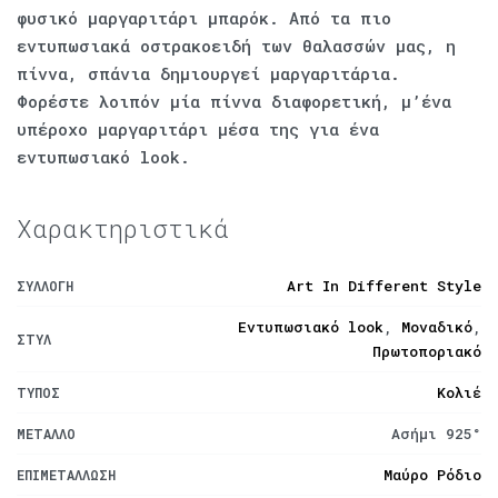
φυσικό μαργαριτάρι μπαρόκ. Από τα πιο
εντυπωσιακά οστρακοειδή των θαλασσών μας, η
πίννα, σπάνια δημιουργεί μαργαριτάρια.
Φορέστε λοιπόν μία πίννα διαφορετική, μ’ένα
υπέροχο μαργαριτάρι μέσα της για ένα
εντυπωσιακό look.
Χαρακτηριστικά
Art In Different Style
ΣΥΛΛΟΓΉ
Εντυπωσιακό look
,
Μοναδικό
,
ΣΤΥΛ
Πρωτοποριακό
Κολιέ
ΤΎΠΟΣ
Ασήμι 925°
ΜΈΤΑΛΛΟ
Μαύρο Ρόδιο
ΕΠΙΜΕΤΆΛΛΩΣΗ