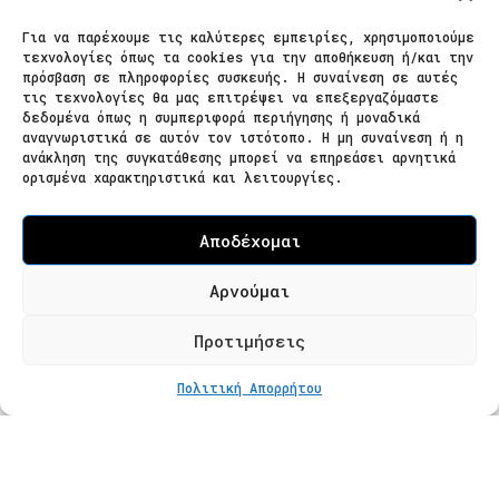
Για να παρέχουμε τις καλύτερες εμπειρίες, χρησιμοποιούμε
τεχνολογίες όπως τα cookies για την αποθήκευση ή/και την
Επικοινωνία
πρόσβαση σε πληροφορίες συσκευής. Η συναίνεση σε αυτές
τις τεχνολογίες θα μας επιτρέψει να επεξεργαζόμαστε
δεδομένα όπως η συμπεριφορά περιήγησης ή μοναδικά
Ζαΐμη 28
αναγνωριστικά σε αυτόν τον ιστότοπο. Η μη συναίνεση ή η
ανάκληση της συγκατάθεσης μπορεί να επηρεάσει αρνητικά
566 25 Θεσσαλονίκη
ορισμένα χαρακτηριστικά και λειτουργίες.
Ελλάδα
Επισκεψιμότητα κατόπιν ραντεβού
Αποδέχομαι
Τ. 2310 621826
Αρνούμαι
Φόρμα Επικοινωνίας
Προτιμήσεις
ΣΤΟ ΚΑΛΆΘΙ
€
135
Πολιτική Απορρήτου
Προϊόντα
Κατάστημα
Βραχιόλια