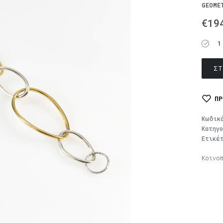
GEOME
€
19
1
ΣΤ
ΠΡ
Κωδικ
Κατηγ
Ετικέ
Κοινο