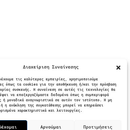
ίς Πληρωμές
Διαχείριση Συναίνεσης
θήστε μας
ρέχουμε τις καλύτερες εμπειρίες, χρησιμοποιούμε
ες όπως τα cookies για την αποθήκευση ή/και την πρόσβαση
ορίες συσκευής. Η συναίνεση σε αυτές τις τεχνολογίες θα
έψει να επεξεργαζόμαστε δεδομένα όπως η συμπεριφορά
ς ή μοναδικά αναγνωριστικά σε αυτόν τον ιστότοπο. Η μη
 ή η ανάκληση της συγκατάθεσης μπορεί να επηρεάσει
ορισμένα χαρακτηριστικά και λειτουργίες.
δέχομαι
Αρνούμαι
Προτιμήσεις