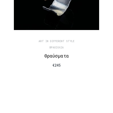
ART IN DIFFERENT STYLE
ΒΡΑΧΙΌΛΙΑ
Θραύσματα
€
245