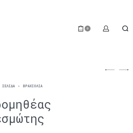
0
Ή ΣΕΛΊΔΑ
›
ΒΡΑΧΙΌΛΙΑ
ρομηθέας
εσμώτης
€
216
€
208