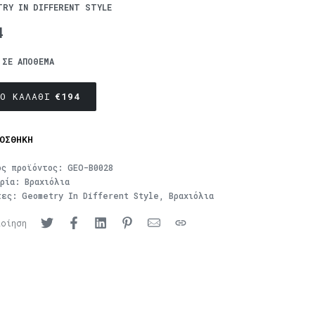
TRY IN DIFFERENT STYLE
4
 ΣΕ ΑΠΌΘΕΜΑ
Ο ΚΑΛΆΘΙ
€
194
ΟΣΘΉΚΗ
ός προϊόντος:
GEO-B0028
ορία:
Βραχιόλια
τες:
Geometry In Different Style
,
Βραχιόλια
ποίηση