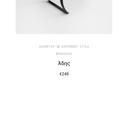
GEOMETRY IN DIFFERENT STYLE
ΒΡΑΧΙΌΛΙΑ
Άδης
€
240