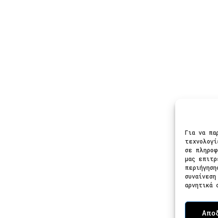
τα
Πληροφορίες
Ασφαλε
μα
Φροντίδα Κοσμημάτων
ια
Οδηγός Μεγέθους
δια
Πληρωμές
Αποστολές
Ακολου
ίκια
Πολιτική Επιστροφών
Για να πα
Πολιτική Απορρήτου
τεχνολογί
Όροι και Προϋποθέσεις
σε πληροφ
μας επιτρ
περιήγηση
συναίνεση
αρνητικά 
Απο