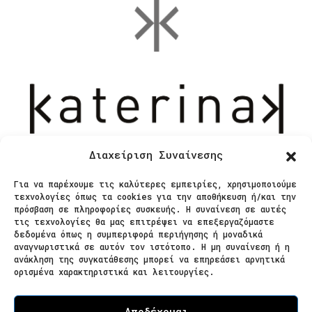
Διαχείριση Συναίνεσης
Για να παρέχουμε τις καλύτερες εμπειρίες, χρησιμοποιούμε
Επικοινωνία
τεχνολογίες όπως τα cookies για την αποθήκευση ή/και την
πρόσβαση σε πληροφορίες συσκευής. Η συναίνεση σε αυτές
τις τεχνολογίες θα μας επιτρέψει να επεξεργαζόμαστε
δεδομένα όπως η συμπεριφορά περιήγησης ή μοναδικά
Ζαΐμη 28
αναγνωριστικά σε αυτόν τον ιστότοπο. Η μη συναίνεση ή η
ανάκληση της συγκατάθεσης μπορεί να επηρεάσει αρνητικά
566 25 Θεσσαλονίκη
ορισμένα χαρακτηριστικά και λειτουργίες.
Ελλάδα
Επισκεψιμότητα κατόπιν ραντεβού
Αποδέχομαι