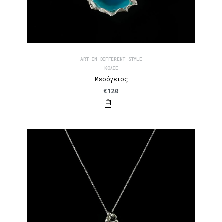
ART IN DIFFERENT STYLE
ΚΟΛΙΈ
Μεσόγειος
€
120