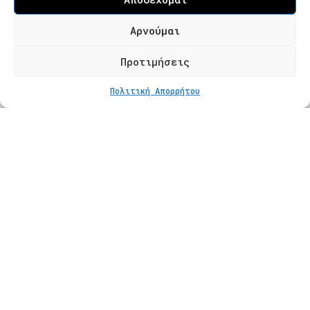
Τ. 2310 621826
Αρνούμαι
Φόρμα Επικοινωνίας
Προτιμήσεις
Πολιτική Απορρήτου
Προϊόντα
Κατάστημα
Βραχιόλια
Δαχτυλίδια
Κολιέ
Σκουλαρίκια
Πληροφορίες
Φροντίδα Κοσμημάτων
Οδηγός Μεγέθους
Πληρωμές