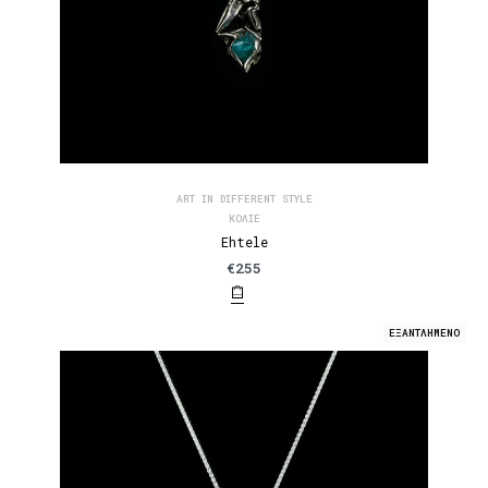
ART IN DIFFERENT STYLE
ΚΟΛΙΈ
Ehtele
€
255
ΕΞΑΝΤΛΗΜΕΝΟ