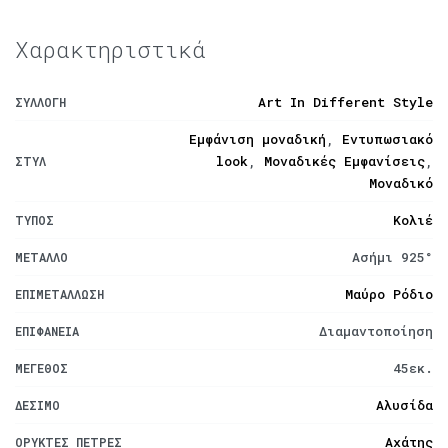
Χαρακτηριστικά
Art In Different Style
ΣΥΛΛΟΓΉ
Εμφάνιση μοναδική
,
Εντυπωσιακό
look
,
Μοναδικές Εμφανίσεις
,
ΣΤΥΛ
Μοναδικό
Κολιέ
ΤΎΠΟΣ
Ασήμι 925°
ΜΈΤΑΛΛΟ
Μαύρο Ρόδιο
ΕΠΙΜΕΤΆΛΛΩΣΗ
Διαμαντοποίηση
ΕΠΙΦΆΝΕΙΑ
45εκ.
ΜΈΓΕΘΟΣ
Αλυσίδα
ΔΈΣΙΜΟ
Αχάτης
ΟΡΥΚΤΈΣ ΠΈΤΡΕΣ