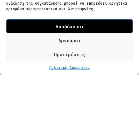
ανάκληση της συγκατάθεσης μπορεί να επηρεάσει αρνητικά
566 25 Θεσσαλονίκη
ορισμένα χαρακτηριστικά και λειτουργίες.
Ελλάδα
Επισκεψιμότητα κατόπιν ραντεβού
Αποδέχομαι
Τ. 2310 621826
Αρνούμαι
Φόρμα Επικοινωνίας
Προτιμήσεις
ΣΤΟ ΚΑΛΆΘΙ
€
90
Πολιτική Απορρήτου
Προϊόντα
Κατάστημα
Βραχιόλια
Δαχτυλίδια
Κολιέ
Σκουλαρίκια
Πληροφορίες