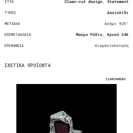
Clean-cut design
,
Statement
ΣΤΥΛ
Δαχτυλίδι
ΤΎΠΟΣ
Ασήμι 925°
ΜΈΤΑΛΛΟ
Μαύρο Ρόδιο
,
Χρυσό 24k
ΕΠΙΜΕΤΆΛΛΩΣΗ
Διαμαντοποίηση
ΕΠΙΦΆΝΕΙΑ
ΣΧΕΤΙΚΆ ΠΡΟΪΌΝΤΑ
ΕΞΑΝΤΛΗΜΕΝΟ