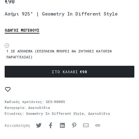
€
90
Ασήμι 925° | Geometry In Different Style
ΟΔΗΓΌΣ ΜΕΓΈΘΟΥΣ
1 ΣΕ ΑΠΌΘΕΜΑ (ΕΠΙΠΛΈΟΝ ΜΠΟΡΕΊ ΝΑ ΖΗΤΗΘΕΊ ΚΑΤΌΠΙΝ
ΠΑΡΑΓΓΕΛΊΑΣ)
ΣΤΟ ΚΑΛΆΘΙ
€
90
Κωδικός προϊόντος:
GEO-R0005
Κατηγορία:
Δαχτυλίδια
Ετικέτες:
Geometry In Different Style
,
Δαχτυλίδια
Κοινοποίηση