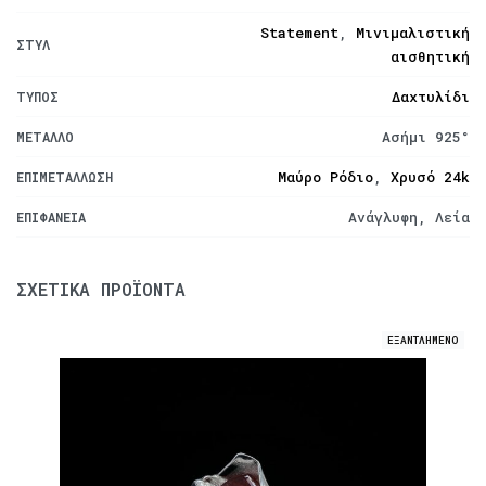
Statement
,
Μινιμαλιστική
ΣΤΥΛ
αισθητική
Δαχτυλίδι
ΤΎΠΟΣ
Ασήμι 925°
ΜΈΤΑΛΛΟ
Μαύρο Ρόδιο
,
Χρυσό 24k
ΕΠΙΜΕΤΆΛΛΩΣΗ
Ανάγλυφη, Λεία
ΕΠΙΦΆΝΕΙΑ
ΣΧΕΤΙΚΆ ΠΡΟΪΌΝΤΑ
ΕΞΑΝΤΛΗΜΕΝΟ