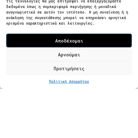
τις τεχνολογίες θα μας επιτρέψει να επεξεργαζόμαστε
δεδομένα όπως η συμπεριφορά περιήγησης ή μοναδικά
Ζαΐμη 28
αναγνωριστικά σε αυτόν τον ιστότοπο. Η μη συναίνεση ή η
ανάκληση της συγκατάθεσης μπορεί να επηρεάσει αρνητικά
566 25 Θεσσαλονίκη
ορισμένα χαρακτηριστικά και λειτουργίες.
Ελλάδα
Επισκεψιμότητα κατόπιν ραντεβού
Αποδέχομαι
Τ. 2310 621826
Αρνούμαι
Φόρμα Επικοινωνίας
Προτιμήσεις
ΣΤΟ ΚΑΛΆΘΙ
€
90
Πολιτική Απορρήτου
Προϊόντα
Κατάστημα
Βραχιόλια
Δαχτυλίδια
Κολιέ
Σκουλαρίκια