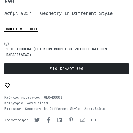
€
90
Ασήμι 925° | Geometry In Different Style
ΟΔΗΓΌΣ ΜΕΓΈΘΟΥΣ
1 ΣΕ ΑΠΌΘΕΜΑ (ΕΠΙΠΛΈΟΝ ΜΠΟΡΕΊ ΝΑ ΖΗΤΗΘΕΊ ΚΑΤΌΠΙΝ
ΠΑΡΑΓΓΕΛΊΑΣ)
ΣΤΟ ΚΑΛΆΘΙ
€
90
Κωδικός προϊόντος:
GEO-R0002
Κατηγορία:
Δαχτυλίδια
Ετικέτες:
Geometry In Different Style
,
Δαχτυλίδια
Κοινοποίηση