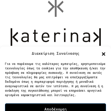
Διαχείριση Συναίνεσης
Για να παρέχουμε τις καλύτερες εμπειρίες, χρησιμοποιούμε
τεχνολογίες όπως τα cookies για την αποθήκευση ή/και την
Επικοινωνία
πρόσβαση σε πληροφορίες συσκευής. Η συναίνεση σε αυτές
τις τεχνολογίες θα μας επιτρέψει να επεξεργαζόμαστε
δεδομένα όπως η συμπεριφορά περιήγησης ή μοναδικά
Ζαΐμη 28
αναγνωριστικά σε αυτόν τον ιστότοπο. Η μη συναίνεση ή η
ανάκληση της συγκατάθεσης μπορεί να επηρεάσει αρνητικά
566 25 Θεσσαλονίκη
ορισμένα χαρακτηριστικά και λειτουργίες.
Ελλάδα
Επισκεψιμότητα κατόπιν ραντεβού
Αποδέχομαι