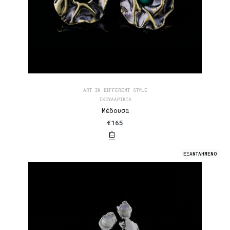
ART IN DIFFERENT STYLE
ΣΚΟΥΛΑΡΊΚΙΑ
Μέδουσα
€
165
ΕΞΑΝΤΛΗΜΕΝΟ