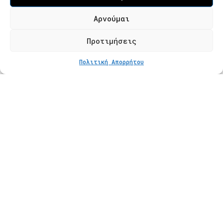
Τ. 2310 621826
Αρνούμαι
Φόρμα Επικοινωνίας
Προτιμήσεις
ΕΠΙΠΛΕΟΝ ΕΠΙΛΟΓΕΣ
Από
€
55
Πολιτική Απορρήτου
Προϊόντα
Κατάστημα
Βραχιόλια
Δαχτυλίδια
Κολιέ
Σκουλαρίκια
Πληροφορίες
Φροντίδα Κοσμημάτων
Οδηγός Μεγέθους
Πληρωμές
Αποστολές