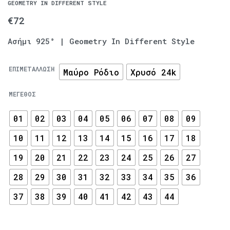
GEOMETRY IN DIFFERENT STYLE
€
72
Ασήμι 925° | Geometry In Different Style
ΕΠΙΜΕΤΆΛΛΩΣΗ
Μαύρο Ρόδιο
Χρυσό 24k
ΜΈΓΕΘΟΣ
01
02
03
04
05
06
07
08
09
10
11
12
13
14
15
16
17
18
19
20
21
22
23
24
25
26
27
28
29
30
31
32
33
34
35
36
37
38
39
40
41
42
43
44