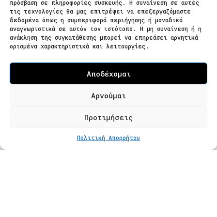
πρόσβαση σε πληροφορίες συσκευής. Η συναίνεση σε αυτές
τις τεχνολογίες θα μας επιτρέψει να επεξεργαζόμαστε
δεδομένα όπως η συμπεριφορά περιήγησης ή μοναδικά
Ζαΐμη 28
αναγνωριστικά σε αυτόν τον ιστότοπο. Η μη συναίνεση ή η
ανάκληση της συγκατάθεσης μπορεί να επηρεάσει αρνητικά
566 25 Θεσσαλονίκη
ορισμένα χαρακτηριστικά και λειτουργίες.
Ελλάδα
Επισκεψιμότητα κατόπιν ραντεβού
Αποδέχομαι
Τ. 2310 621826
Αρνούμαι
Φόρμα Επικοινωνίας
Προτιμήσεις
ΣΤΟ ΚΑΛΆΘΙ
€
335
Πολιτική Απορρήτου
Προϊόντα
Κατάστημα
Βραχιόλια
Δαχτυλίδια
Κολιέ
Σκουλαρίκια