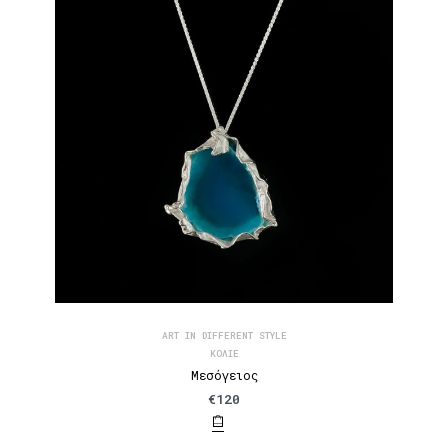
ART IN DIFFERENT STYLE
ΚΟΛΙΈ
Μεσόγειος
€
120