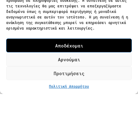
πρόσβαση σε πληροφορίες συσκευής. Η συναίνεση σε αυτές
τις τεχνολογίες θα μας επιτρέψει να επεξεργαζόμαστε
δεδομένα όπως η συμπεριφορά περιήγησης ή μοναδικά
Ζαΐμη 28
αναγνωριστικά σε αυτόν τον ιστότοπο. Η μη συναίνεση ή η
ανάκληση της συγκατάθεσης μπορεί να επηρεάσει αρνητικά
566 25 Θεσσαλονίκη
ορισμένα χαρακτηριστικά και λειτουργίες.
Ελλάδα
Επισκεψιμότητα κατόπιν ραντεβού
Αποδέχομαι
Τ. 2310 621826
Αρνούμαι
Φόρμα Επικοινωνίας
Προτιμήσεις
ΣΤΟ ΚΑΛΆΘΙ
€
93
Πολιτική Απορρήτου
Προϊόντα
Κατάστημα
Βραχιόλια
Δαχτυλίδια
Κολιέ
Σκουλαρίκια