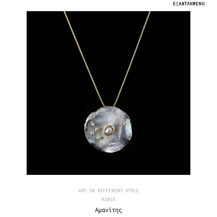
ΕΞΑΝΤΛΗΜΕΝΟ
ART IN DIFFERENT STYLE
ΚΟΛΙΈ
Αμανίτης