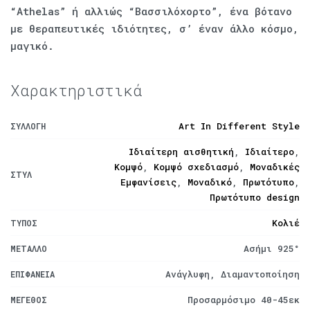
“Athelas” ή αλλιώς “Βασσιλόχορτο”, ένα βότανο
με θεραπευτικές ιδιότητες, σ’ έναν άλλο κόσμο,
μαγικό.
Χαρακτηριστικά
Art In Different Style
ΣΥΛΛΟΓΉ
Ιδιαίτερη αισθητική
,
Ιδιαίτερο
,
Κομψό
,
Κομψό σχεδιασμό
,
Μοναδικές
ΣΤΥΛ
Εμφανίσεις
,
Μοναδικό
,
Πρωτότυπο
,
Πρωτότυπο design
Κολιέ
ΤΎΠΟΣ
Ασήμι 925°
ΜΈΤΑΛΛΟ
Ανάγλυφη, Διαμαντοποίηση
ΕΠΙΦΆΝΕΙΑ
Προσαρμόσιμο 40-45εκ
ΜΈΓΕΘΟΣ