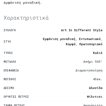
εμφάνιση μοναδική.
Χαρακτηριστικά
Art In Different Style
ΣΥΛΛΟΓΉ
Εμφάνιση μοναδική
,
Εντυπωσιακό
,
ΣΤΥΛ
Κομψό
,
Πρωτοποριακό
Κολιέ
ΤΎΠΟΣ
Ασήμι 925°
ΜΈΤΑΛΛΟ
Διαμαντοποίηση
ΕΠΙΦΆΝΕΙΑ
45εκ.
ΜΈΓΕΘΟΣ
Αλυσίδα
ΔΈΣΙΜΟ
Φίλντισι
ΟΡΥΚΤΈΣ ΠΈΤΡΕΣ
Ακανόνιστο
ΣΧΉΜΑ ΠΈΤΡΑΣ