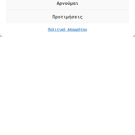
Τ. 2310 621826
Αρνούμαι
Φόρμα Επικοινωνίας
Προτιμήσεις
Πολιτική Απορρήτου
Προϊόντα
Κατάστημα
Βραχιόλια
Δαχτυλίδια
Κολιέ
Σκουλαρίκια
Πληροφορίες
Φροντίδα Κοσμημάτων
Οδηγός Μεγέθους
Πληρωμές
Αποστολές
Πολιτική Επιστροφών