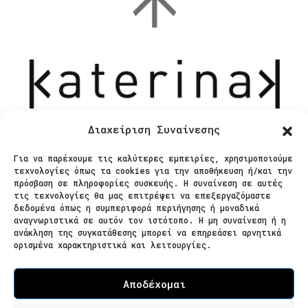
Διαχείριση Συναίνεσης
Για να παρέχουμε τις καλύτερες εμπειρίες, χρησιμοποιούμε
Επικοινωνία
τεχνολογίες όπως τα cookies για την αποθήκευση ή/και την
πρόσβαση σε πληροφορίες συσκευής. Η συναίνεση σε αυτές
τις τεχνολογίες θα μας επιτρέψει να επεξεργαζόμαστε
δεδομένα όπως η συμπεριφορά περιήγησης ή μοναδικά
Ζαΐμη 28
αναγνωριστικά σε αυτόν τον ιστότοπο. Η μη συναίνεση ή η
ανάκληση της συγκατάθεσης μπορεί να επηρεάσει αρνητικά
566 25 Θεσσαλονίκη
ορισμένα χαρακτηριστικά και λειτουργίες.
Ελλάδα
Επισκεψιμότητα κατόπιν ραντεβού
Αποδέχομαι