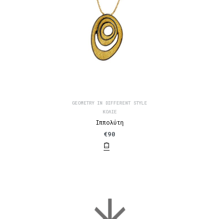
GEOMETRY IN DIFFERENT STYLE
ΚΟΛΙΈ
Ιππολύτη
€
90