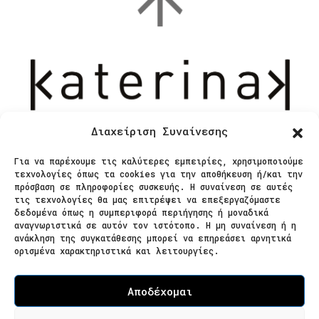
Διαχείριση Συναίνεσης
Για να παρέχουμε τις καλύτερες εμπειρίες, χρησιμοποιούμε
τεχνολογίες όπως τα cookies για την αποθήκευση ή/και την
Επικοινωνία
πρόσβαση σε πληροφορίες συσκευής. Η συναίνεση σε αυτές
τις τεχνολογίες θα μας επιτρέψει να επεξεργαζόμαστε
δεδομένα όπως η συμπεριφορά περιήγησης ή μοναδικά
Ζαΐμη 28
αναγνωριστικά σε αυτόν τον ιστότοπο. Η μη συναίνεση ή η
ανάκληση της συγκατάθεσης μπορεί να επηρεάσει αρνητικά
566 25 Θεσσαλονίκη
ορισμένα χαρακτηριστικά και λειτουργίες.
Ελλάδα
Επισκεψιμότητα κατόπιν ραντεβού
Αποδέχομαι
Τ. 2310 621826