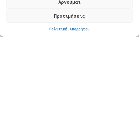
Αρνούμαι
Φόρμα Επικοινωνίας
Προτιμήσεις
Πολιτική Απορρήτου
Προϊόντα
Κατάστημα
Βραχιόλια
Δαχτυλίδια
Κολιέ
Σκουλαρίκια
Πληροφορίες
Φροντίδα Κοσμημάτων
Οδηγός Μεγέθους
Πληρωμές
Αποστολές
Πολιτική Επιστροφών