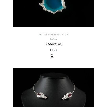
ART IN DIFFERENT STYLE
ΚΟΛΙΈ
Μεσόγειος
€
120