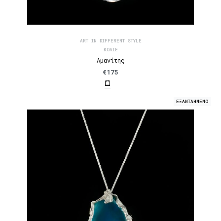
ART IN DIFFERENT STYLE
ΚΟΛΙΈ
Αμανίτης
€
175
ΕΞΑΝΤΛΗΜΕΝΟ