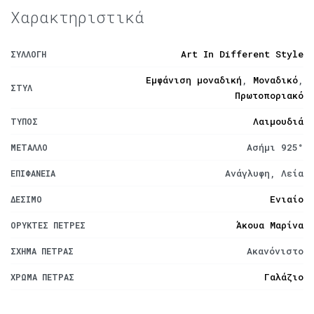
Χαρακτηριστικά
Art In Different Style
ΣΥΛΛΟΓΉ
Εμφάνιση μοναδική
,
Μοναδικό
,
ΣΤΥΛ
Πρωτοποριακό
Λαιμουδιά
ΤΎΠΟΣ
Ασήμι 925°
ΜΈΤΑΛΛΟ
Ανάγλυφη, Λεία
ΕΠΙΦΆΝΕΙΑ
Ενιαίο
ΔΈΣΙΜΟ
Άκουα Μαρίνα
ΟΡΥΚΤΈΣ ΠΈΤΡΕΣ
Ακανόνιστο
ΣΧΉΜΑ ΠΈΤΡΑΣ
Γαλάζιο
ΧΡΏΜΑ ΠΈΤΡΑΣ