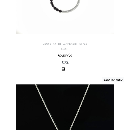
GEOMETRY IN DIFFERENT STYLE
ΚΟΛΙΈ
Αρμονία
€
72
ΕΞΑΝΤΛΗΜΕΝΟ