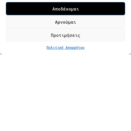
Επισκεψιμότητα κατόπιν ραντεβού
Αποδέχομαι
Τ. 2310 621826
Αρνούμαι
Φόρμα Επικοινωνίας
Προτιμήσεις
ΣΤΟ ΚΑΛΆΘΙ
€
180
Πολιτική Απορρήτου
Προϊόντα
Κατάστημα
Βραχιόλια
Δαχτυλίδια
Κολιέ
Σκουλαρίκια
Πληροφορίες
Φροντίδα Κοσμημάτων
Οδηγός Μεγέθους