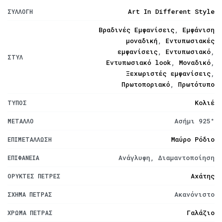
Art In Different Style
ΣΥΛΛΟΓΉ
Βραδινές Εμφανίσεις
,
Εμφάνιση
μοναδική
,
Εντυπωσιακές
εμφανίσεις
,
Εντυπωσιακό
,
ΣΤΥΛ
Εντυπωσιακό look
,
Μοναδικό
,
Ξεχωριστές εμφανίσεις
,
Πρωτοποριακό
,
Πρωτότυπο
Κολιέ
ΤΎΠΟΣ
Ασήμι 925°
ΜΈΤΑΛΛΟ
Μαύρο Ρόδιο
ΕΠΙΜΕΤΆΛΛΩΣΗ
Ανάγλυφη, Διαμαντοποίηση
ΕΠΙΦΆΝΕΙΑ
Αχάτης
ΟΡΥΚΤΈΣ ΠΈΤΡΕΣ
Ακανόνιστο
ΣΧΉΜΑ ΠΈΤΡΑΣ
Γαλάζιο
ΧΡΏΜΑ ΠΈΤΡΑΣ