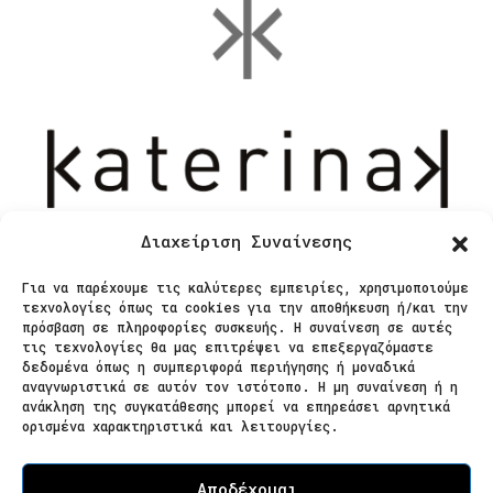
Διαχείριση Συναίνεσης
Για να παρέχουμε τις καλύτερες εμπειρίες, χρησιμοποιούμε
τεχνολογίες όπως τα cookies για την αποθήκευση ή/και την
Επικοινωνία
πρόσβαση σε πληροφορίες συσκευής. Η συναίνεση σε αυτές
τις τεχνολογίες θα μας επιτρέψει να επεξεργαζόμαστε
δεδομένα όπως η συμπεριφορά περιήγησης ή μοναδικά
Ζαΐμη 28
αναγνωριστικά σε αυτόν τον ιστότοπο. Η μη συναίνεση ή η
ανάκληση της συγκατάθεσης μπορεί να επηρεάσει αρνητικά
566 25 Θεσσαλονίκη
ορισμένα χαρακτηριστικά και λειτουργίες.
Ελλάδα
Επισκεψιμότητα κατόπιν ραντεβού
Αποδέχομαι