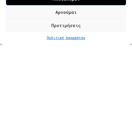
Τ. 2310 621826
Αρνούμαι
Φόρμα Επικοινωνίας
Προτιμήσεις
Πολιτική Απορρήτου
Προϊόντα
Κατάστημα
Βραχιόλια
Δαχτυλίδια
Κολιέ
Σκουλαρίκια
Πληροφορίες
Φροντίδα Κοσμημάτων
Οδηγός Μεγέθους
Πληρωμές