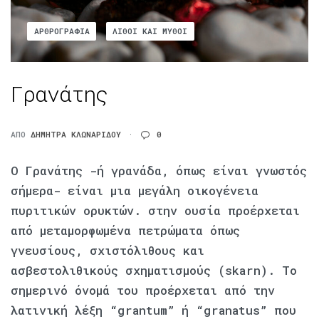
ΑΡΘΡΟΓΡΑΦΊΑ
ΛΊΘΟΙ ΚΑΙ ΜΎΘΟΙ
Γρανάτης
ΑΠΌ
ΔΉΜΗΤΡΑ ΚΛΩΝΑΡΊΔΟΥ
0
Ο Γρανάτης -ή γρανάδα, όπως είναι γνωστός
σήμερα- είναι μια μεγάλη οικογένεια
πυριτικών ορυκτών. στην ουσία προέρχεται
από μεταμορφωμένα πετρώματα όπως
γνευσίους, σχιστόλιθους και
ασβεστολιθικούς σχηματισμούς (skarn). Το
σημερινό όνομά του προέρχεται από την
λατινική λέξη “grantum” ή “granatus” που