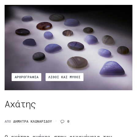
ΑΡΘΡΟΓΡΑΦΊΑ
ΛΊΘΟΙ ΚΑΙ ΜΎΘΟΙ
Αχάτης
ΑΠΌ
ΔΉΜΗΤΡΑ ΚΛΩΝΑΡΊΔΟΥ
0
Ο αχάτης ανήκει στην οικογένεια του