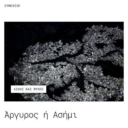
ΣΥΝΈΧΙΣΕ
ΛΊΘΟΙ ΚΑΙ ΜΎΘΟΙ
Άργυρος ή Aσήμι