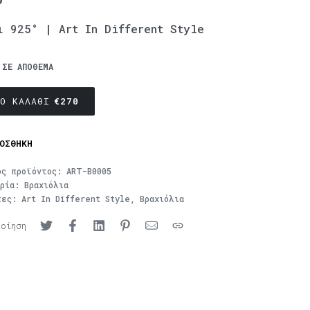
ι 925° | Art In Different Style
 ΣΕ ΑΠΌΘΕΜΑ
Ο ΚΑΛΆΘΙ
€
270
ΟΣΘΉΚΗ
ός προϊόντος:
ART-B0005
ορία:
Βραχιόλια
τες:
Art In Different Style
,
Βραχιόλια
ποίηση