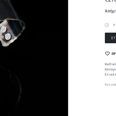
Ασήμ
1
ΣΤ
ΠΡ
Κωδικ
Κατηγ
Ετικέ
Κοινο