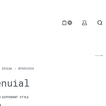
0
Ή ΣΕΛΊΔΑ
›
ΒΡΑΧΙΌΛΙΑ
enuial
N DIFFERENT STYLE
€
240
0