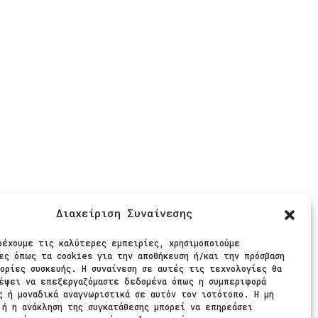
ίς Πληρωμές
Διαχείριση Συναίνεσης
θήστε μας
ρέχουμε τις καλύτερες εμπειρίες, χρησιμοποιούμε
ες όπως τα cookies για την αποθήκευση ή/και την πρόσβαση
ορίες συσκευής. Η συναίνεση σε αυτές τις τεχνολογίες θα
έψει να επεξεργαζόμαστε δεδομένα όπως η συμπεριφορά
ς ή μοναδικά αναγνωριστικά σε αυτόν τον ιστότοπο. Η μη
 ή η ανάκληση της συγκατάθεσης μπορεί να επηρεάσει