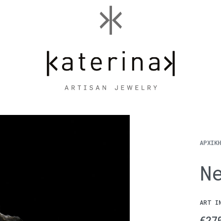
ΑΡΧΙΚ
N
ART I
€
27