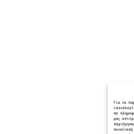
τα
Πληροφορίες
Ασφαλε
μα
Φροντίδα Κοσμημάτων
ια
Οδηγός Μεγέθους
δια
Πληρωμές
Αποστολές
Ακολου
ίκια
Πολιτική Επιστροφών
Για να πα
Πολιτική Απορρήτου
τεχνολογί
Όροι και Προϋποθέσεις
σε πληροφ
μας επιτρ
περιήγηση
συναίνεση