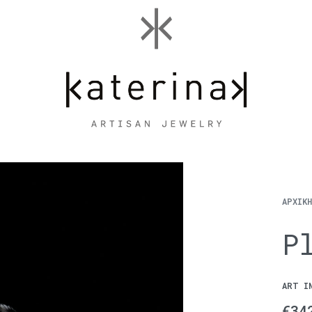
ΑΡΧΙΚ
P
ART I
€
34