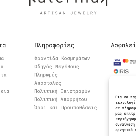
τα
Πληροφορίες
Ασφαλε
μα
Φροντίδα Κοσμημάτων
ια
Οδηγός Μεγέθους
δια
Πληρωμές
Αποστολές
Ακολου
ίκια
Πολιτική Επιστροφών
Για να πα
Πολιτική Απορρήτου
τεχνολογί
Όροι και Προϋποθέσεις
σε πληροφ
μας επιτρ
περιήγηση
συναίνεση
αρνητικά 