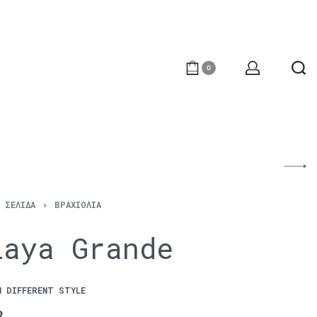
0
Ή ΣΕΛΊΔΑ
›
ΒΡΑΧΙΌΛΙΑ
laya Grande
N DIFFERENT STYLE
€
240
2