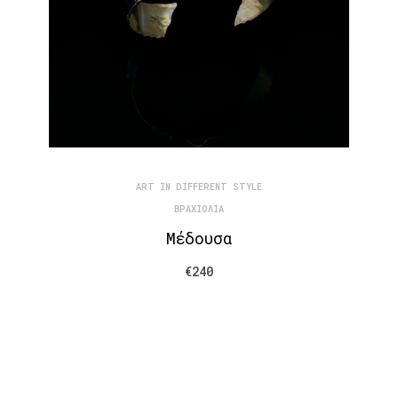
ART IN DIFFERENT STYLE
ΒΡΑΧΙΌΛΙΑ
Μέδουσα
€
240