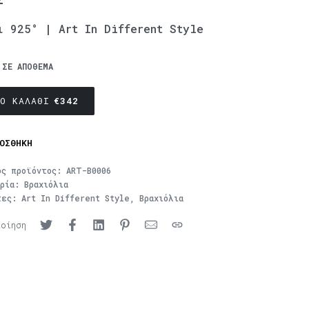
ι 925° | Art In Different Style
 ΣΕ ΑΠΌΘΕΜΑ
Ο ΚΑΛΆΘΙ
€
342
ΟΣΘΉΚΗ
ός προϊόντος:
ART-B0006
ορία:
Βραχιόλια
τες:
Art In Different Style
,
Βραχιόλια
ποίηση