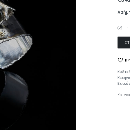
Ασήμ
1
ΣΤ
ΠΡ
Κωδικ
Κατηγ
Ετικέ
Κοινο