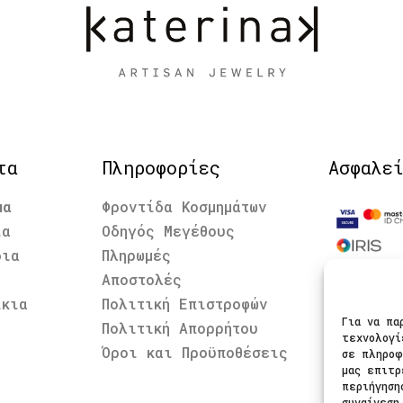
τα
Πληροφορίες
Ασφαλε
μα
Φροντίδα Κοσμημάτων
ια
Οδηγός Μεγέθους
δια
Πληρωμές
Αποστολές
Ακολου
ίκια
Πολιτική Επιστροφών
Για να πα
Πολιτική Απορρήτου
τεχνολογί
Όροι και Προϋποθέσεις
σε πληροφ
μας επιτρ
περιήγηση
συναίνεση