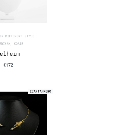
IN DIFFERENT STYLE
ERINAK
,
ΚΟΛΙΈ
elheim
€
172
ΕΞΑΝΤΛΗΜΕΝΟ