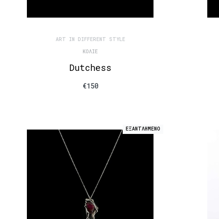
ART IN DIFFERENT STYLE
ΚΟΛΙΈ
Dutchess
€
150
ΕΞΑΝΤΛΗΜΕΝΟ