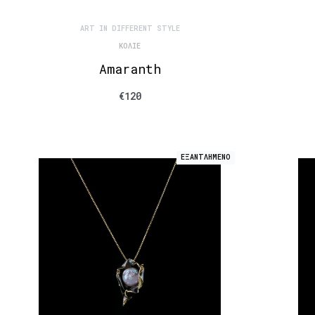
ART IN DIFFERENT STYLE
ΚΟΛΙΈ
Amaranth
€
120
ΕΞΑΝΤΛΗΜΕΝΟ