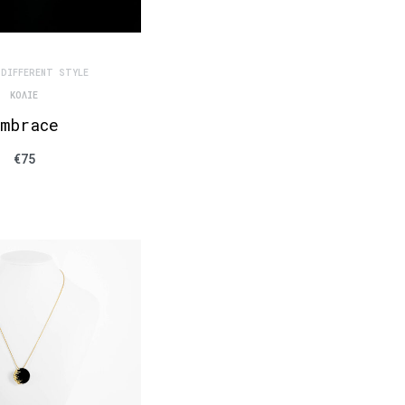
 DIFFERENT STYLE
ΚΟΛΙΈ
mbrace
€
75