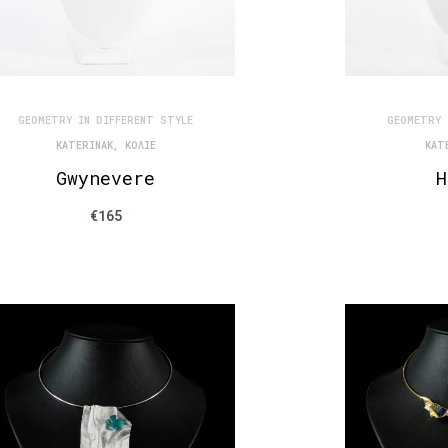
GEOMETRY IN DIFFERENT STYLE
GEOMETRY 
KATERINAK
,
ΚΟΛΙΈ
KAT
Gwynevere
H
€
165