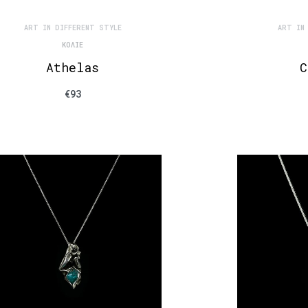
ART IN DIFFERENT STYLE
ART IN
ΚΟΛΙΈ
Athelas
C
€
93