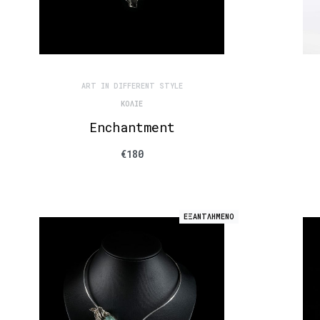
ART IN DIFFERENT STYLE
ΚΟΛΙΈ
Enchantment
€
180
ΕΞΑΝΤΛΗΜΕΝΟ