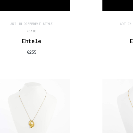
ART IN DIFFERENT STYLE
ART IN
ΚΟΛΙΈ
Ehtele
E
€
255