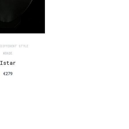
 DIFFERENT STYLE
ΚΟΛΙΈ
Istar
€
279